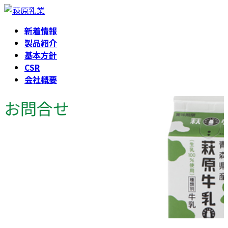
コ
ナ
ン
ビ
新着情報
テ
ゲ
製品紹介
ン
ー
基本方針
ツ
シ
CSR
へ
ョ
会社概要
ス
ン
キ
に
お問合せ
ッ
移
プ
動