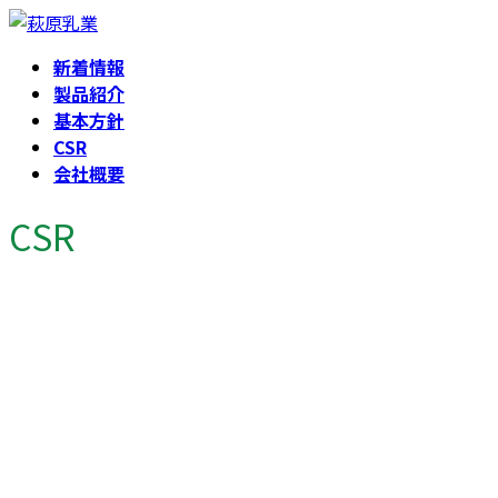
コ
ナ
ン
ビ
新着情報
テ
ゲ
製品紹介
ン
ー
基本方針
ツ
シ
CSR
へ
ョ
会社概要
ス
ン
キ
に
CSR
ッ
移
プ
動